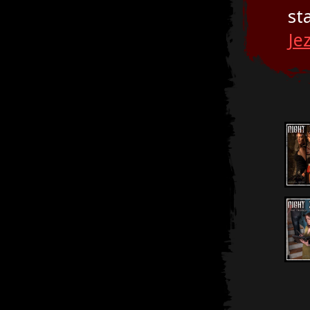
st
Je