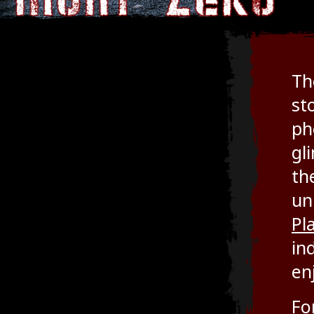
Th
st
ph
gl
th
un
Pl
in
en
Fo